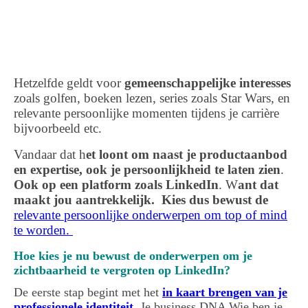
Inspiratie Sandra Stassar
Hetzelfde geldt voor
gemeenschappelijke interesses
zoals golfen, boeken lezen, series zoals Star Wars, en
relevante persoonlijke momenten tijdens je carrière
bijvoorbeeld etc.
Vandaar dat h
et loont om naast je productaanbod
en expertise, ook je persoonlijkheid te laten zien
.
Ook op een platform zoals LinkedIn
. W
ant dat
maakt jou aantrekkelijk.
Kies dus bewust de
relevante persoonlijke onderwerpen
om top of mind
te worden.
Hoe kies je nu bewust de onderwerpen om je
zichtbaarheid te vergroten op LinkedIn?
De eerste stap begint met het
in kaart brengen van je
professionele identiteit
.
Je business DNA Wie ben je