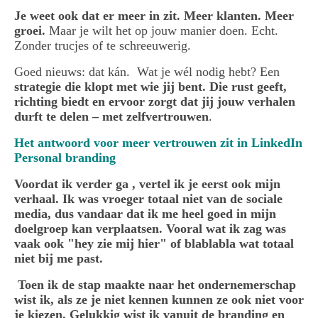
Je weet ook dat er meer in zit. Meer klanten. Meer
groei.
Maar je wilt het op jouw manier doen. Echt.
Zonder trucjes of te schreeuwerig.
Goed nieuws: dat kán.
Wat je wél nodig hebt? Een
strategie die klopt met wie jij bent. Die rust geeft,
richting biedt en ervoor zorgt dat jij jouw verhalen
durft te delen – met zelfvertrouwen
.
Het antwoord voor meer vertrouwen zit in LinkedIn
Personal branding
Voordat ik verder ga , vertel ik je eerst ook mijn
verhaal. Ik was vroeger totaal niet van de sociale
media, dus vandaar dat ik me heel goed in mijn
doelgroep kan verplaatsen. Vooral wat ik zag was
vaak ook "hey zie mij hier" of blablabla wat totaal
niet bij me past.
Toen ik de stap maakte naar het ondernemerschap
wist ik, als ze je niet kennen kunnen ze ook niet voor
je kiezen. Gelukkig wist ik vanuit de branding en