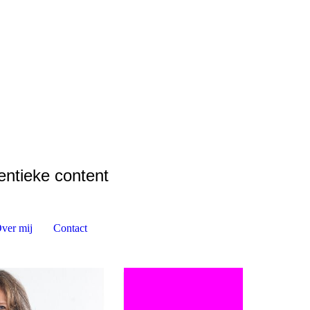
entieke content
ver mij
Contact