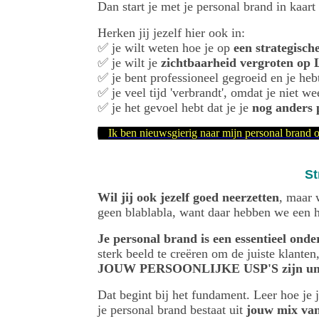
Dan start je met je personal brand in kaar
Herken jij jezelf hier ook in:
✅ je wilt weten hoe je op
een strategisch
✅ je wilt je
zichtbaarheid vergroten op 
✅ je bent professioneel gegroeid en je he
✅ je veel tijd 'verbrandt', omdat je niet w
✅ je het gevoel hebt dat je je
nog anders p
Ik ben nieuwsgierig naar mijn personal brand 
St
Wil jij ook jezelf goed neerzetten
, maar 
geen blablabla, want daar hebben we een 
Je personal brand is een essentieel onde
sterk beeld te creëren om de juiste klanten
JOUW PERSOONLIJKE USP'S zijn uniek en
Dat begint bij het fundament. Leer hoe je j
je personal brand bestaat uit
jouw mix van 