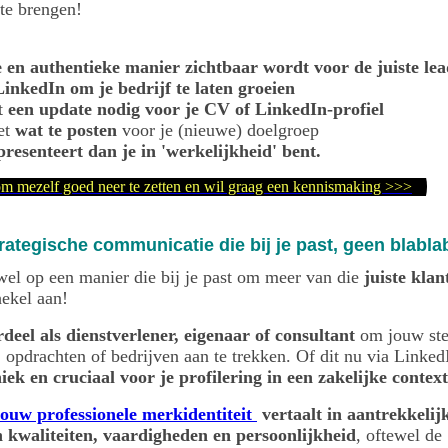
t te brengen!
e en authentieke manier zichtbaar wordt voor de juiste lea
LinkedIn
om je bedrijf te laten groeien
bt
een update nodig voor je CV of LinkedIn-profiel
eet
wat te posten
voor je (nieuwe) doelgroep
resenteert dan je in 'werkelijkheid' bent.
om mezelf goed neer te zetten en wil graag een kennismaking >>>
rategische communicatie die bij je past, geen blabla
wel op een manier die bij je past om meer van die
juiste klan
hekel aan!
rdeel als dienstverlener, eigenaar of consultant
om jouw ster
, opdrachten of bedrijven aan te trekken. Of dit nu via Linked
 cruciaal voor je profilering in een zakelijke context
ouw professionele merkidentiteit
vertaalt in aantrekkelij
kwaliteiten, vaardigheden en persoonlijkheid
, oftewel de