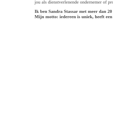
jou als dienstverlenende ondernemer of pr
Ik ben Sandra Stassar met meer dan 20 
Mijn motto: iedereen is uniek, heeft ee