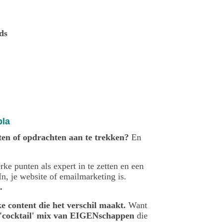
ds
bla
ten of opdrachten aan te trekken
?
En
ke punten als expert in te zetten en een
In, je website of emailmarketing is.
.
ke content die het verschil maakt.
Want
'cocktail' mix van EIGENschappen
die